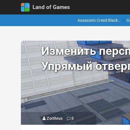
Land of Games
Assassin's Creed Black…
G
Изменить персп
Упрямый отвер
Zorthrus
5