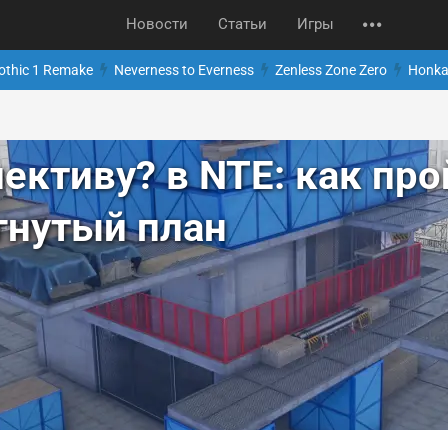
Новости
Статьи
Игры
othic 1 Remake
Neverness to Everness
Zenless Zone Zero
Honkai
ективу? в NTE: как пр
гнутый план