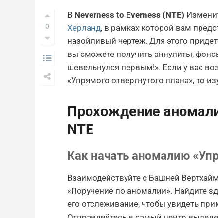
В
Neverness to Everness (NTE)
Изменит
0
Херланд
, в рамках которой вам пред
назойливый чертеж. Для этого приде
вы сможете получить аннулиты, фонс
шевельнулся первым!». Если у вас в
«Упрямого отвергнутого плана», то из
Прохождение аномали
NTE
Как начать аномалию «Уп
Взаимодействуйте с Башней Вертхайм
«Поручение по аномалии». Найдите зд
его отслеживание, чтобы увидеть пр
Отправляйтесь в самый центр выделе