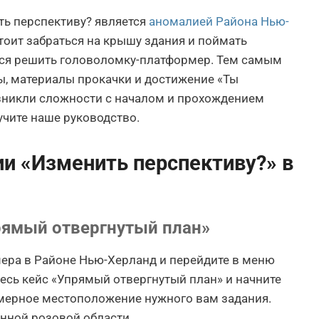
ь перспективу? является
аномалией Района Нью-
стоит забраться на крышу здания и поймать
тся решить головоломку-платформер. Тем самым
ы, материалы прокачки и достижение «Ты
озникли сложности с началом и прохождением
учите наше руководство.
и «Изменить перспективу?» в
рямый отвергнутый план»
ера в Районе Нью-Херланд и перейдите в меню
есь кейс «Упрямый отвергнутый план» и начните
имерное местоположение нужного вам задания.
нной розовой области.