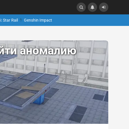
: Star Rail
Genshin Impact
ойти аномалию