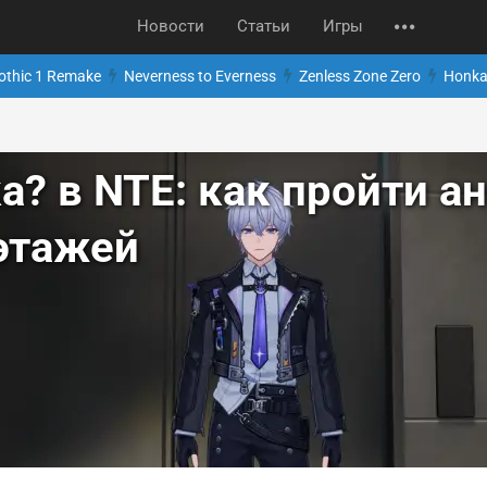
Новости
Статьи
Игры
othic 1 Remake
Neverness to Everness
Zenless Zone Zero
Honkai
ка? в NTE: как пройти 
этажей