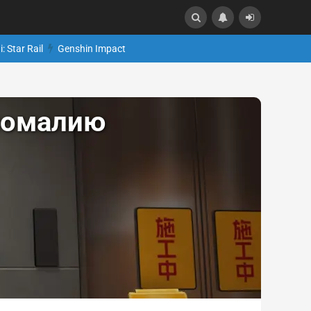
: Star Rail
Genshin Impact
аномалию