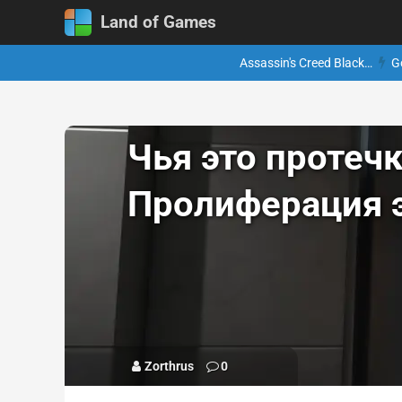
Land of Games
Assassin's Creed Black…
G
Чья это протеч
Пролиферация 
Zorthrus
0