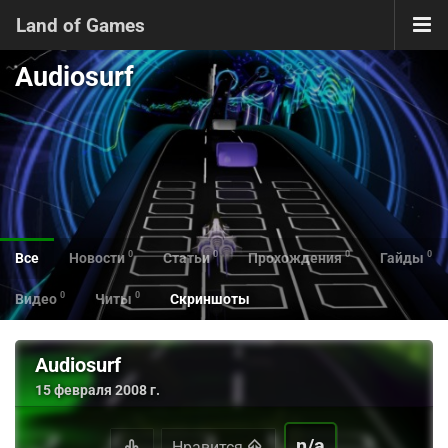
Land of Games
Audiosurf
0
0
0
0
Все
Новости
Статьи
Прохождения
Гайды
0
0
Видео
Читы
Скриншоты
Audiosurf
15 февраля 2008 г.
n/a
Нравится