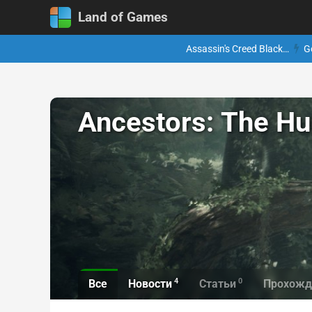
Land of Games
Assassin's Creed Black…
G
Ancestors: The H
4
0
Все
Новости
Статьи
Прохожд