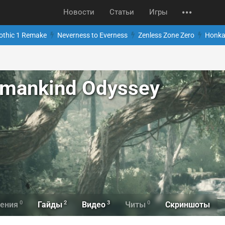
Новости
Статьи
Игры
othic 1 Remake
Neverness to Everness
Zenless Zone Zero
Honkai
umankind Odyssey
0
2
3
0
Скриншоты
ения
Гайды
Видео
Читы