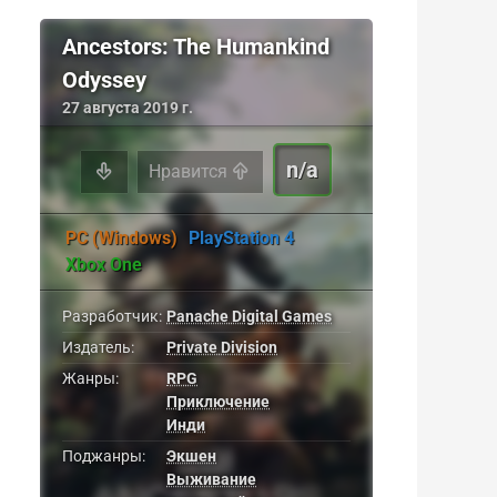
Ancestors: The Humankind
Odyssey
27 августа 2019 г.
n/a
Нравится
PC (Windows)
PlayStation 4
Xbox One
Разработчик:
Panache Digital Games
Издатель:
Private Division
Жанры:
RPG
Приключение
Инди
Поджанры:
Экшен
Выживание