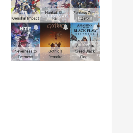
Honkai: Star
Zenless Zone
Genshin Impact
Rail
Zero
Assassin's
Neverness to
Gothic 1
Creed Black
Everness
Remake
Flag…