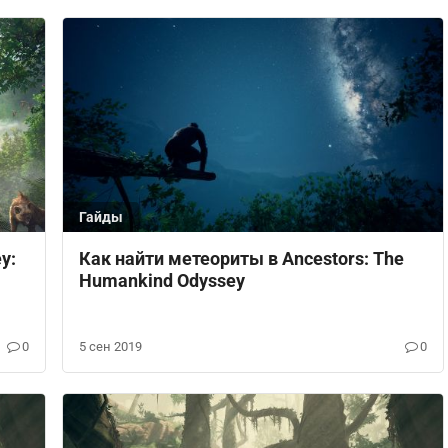
Гайды
y:
Как найти метеориты в Ancestors: The
Humankind Odyssey
0
5 сен 2019
0