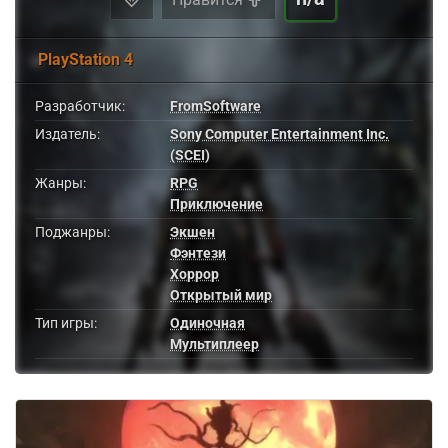
PlayStation 4
Разработчик:
FromSoftware
Издатель:
Sony Computer Entertainment Inc.
(SCEI)
Жанры:
RPG
Приключение
Поджанры:
Экшен
Фэнтези
Хоррор
Открытый мир
Тип игры:
Одиночная
Мультиплеер