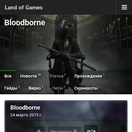
Land of Games
Bloodborne
18
0
1
Все
Новости
Статьи
Прохождения
3
2
0
Гайды
Видео
Читы
Скриншоты
Bloodborne
24 марта 2015 г.
n/a
Нравится