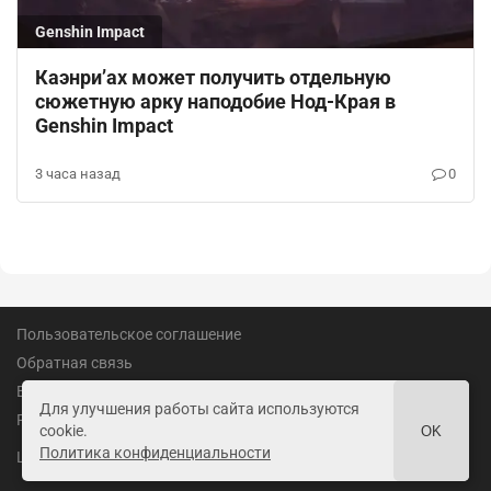
Genshin Impact
Каэнри’ах может получить отдельную
сюжетную арку наподобие Нод-Края в
Genshin Impact
3 часа назад
0
Пользовательское соглашение
Обратная связь
Вакансии
Для улучшения работы сайта используются
Реклама
cookie.
OK
Политика конфиденциальности
18+
LandofGames.ru
©
2026