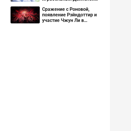
в Genshin Impact
Сражение с Роновой,
появление Рэйндоттир и
участие Чжун Ли в
сюжете Снежной в
Genshin Impact