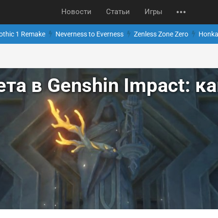
Новости
Статьи
Игры
othic 1 Remake
Neverness to Everness
Zenless Zone Zero
Honkai
та в Genshin Impact: к