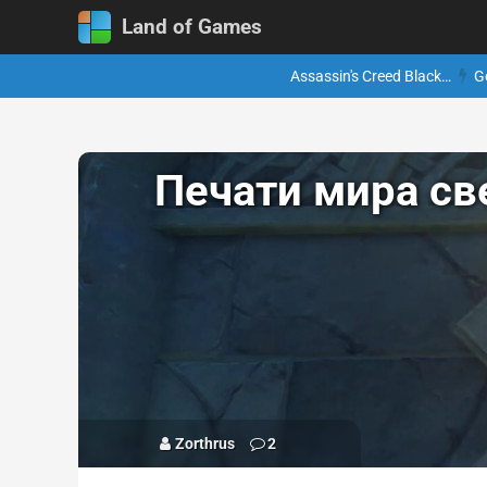
Land of Games
Assassin's Creed Black…
G
Печати мира све
Zorthrus
2