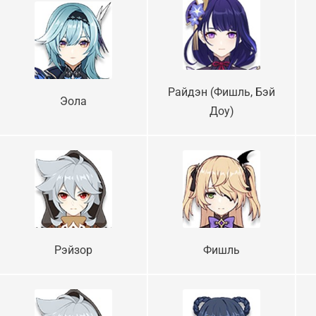
Райдэн (Фишль, Бэй
Эола
Доу)
Рэйзор
Фишль