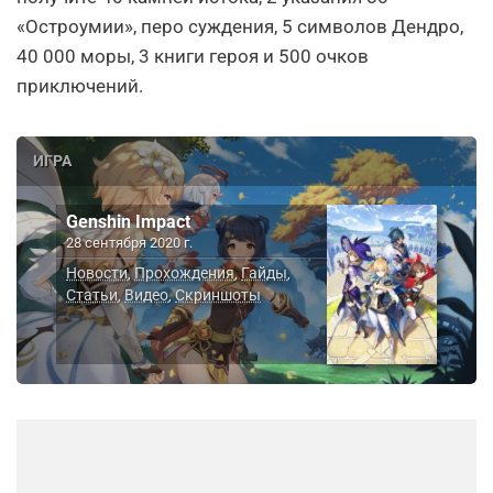
«Остроумии», перо суждения, 5 символов Дендро,
40 000 моры, 3 книги героя и 500 очков
приключений.
ИГРА
Genshin Impact
28 сентября 2020 г.
Новости
Прохождения
Гайды
,
,
,
Статьи
Видео
Скриншоты
,
,