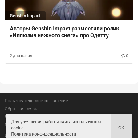
Genshin Impact
Авторы Genshin Impact разместили ролик
«Иллюзия нежного снега» про Одетту
2 дня назад
0
Пользовательское соглашение
Обратная связь
Вакансии
Для улучшения работы сайта используются
Реклама
cookie.
OK
Политика конфиденциальности
18+
LandofGames.ru
©
2026