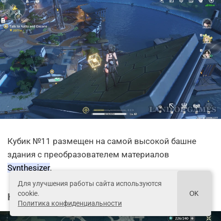
Кубик №11 размещен на самой высокой башне
здания с преобразователем материалов
Synthesizer
.
Для улучшения работы сайта используются
cookie.
OK
Куб Sonance Casket 12
Политика конфиденциальности