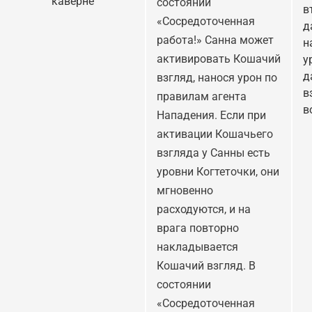
каверне
состоянии
в
«Сосредоточенная
д
работа!» Санна может
н
активировать Кошачий
у
д
взгляд, нанося урон по
в
правилам агента
в
Нападения. Если при
активации Кошачьего
взгляда у Санны есть
уровни Когтеточки, они
мгновенно
расходуются, и на
врага повторно
накладывается
Кошачий взгляд. В
состоянии
«Сосредоточенная