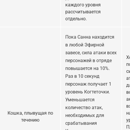
каждого уровня
рассчитывается
отдельно.
Пока Санна находится
в любой Эфирной
завесе, сила атаки всех
Х
персонажей в отряде
п
повышается на 10%.
с
Раз в 10 секунд
а
персонаж получает 1
д
уровень Когтеточки.
в
а
Уменьшается
в
количество атак,
Кошка, плывущая по
н
необходимых для
течению
у
срабатывания
П