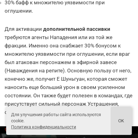
уровня прокачки пассивки).
30% бафф к множителю уязвимости при
оглушении.
Для активации
дополнительной пассивки
требуются агенты Нападения или из той же
фракции. Именно она снабжает 30% бонусом к
множителю уязвимости при оглушении, если враг
был атакован персонажем в эфирной завесе
(Наваждения на репите). Основную пользу от него,
конечно же, получит Е Шуньгуан, которая сможет
наносить еще больший урон в своем усиленном
состоянии. Он также будет полезен в командах, где
присутствует сильный персонаж Устрашения,
Для улучшения работы сайта используются
способный регулярно оглушать противников.
cookie.
OK
Политика конфиденциальности