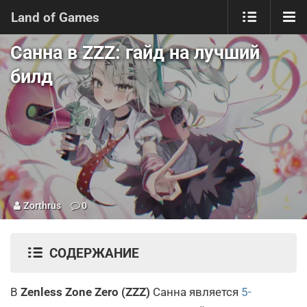
Land of Games
Санна в ZZZ: гайд на лучший
билд
Zorthrus
0
СОДЕРЖАНИЕ
В
Zenless Zone Zero (ZZZ)
Санна является
5-