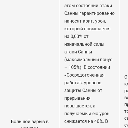
этом состоянии атаки
Санны гарантированно
наносят крит. урон,
который повышается
на 0,03% от
изначальной силы
атаки Санны
(максимальный бонус
– 105%). В состоянии
«Сосредоточенная
О
работа!» уровень
к
защиты Санны от
р
в
прерывания
п
повышается, а
т
получаемый ею урон
с
снижается на 40%. В
Большой взрыв в
с