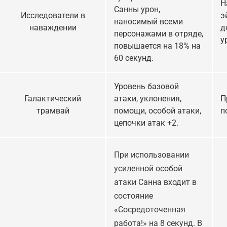
Н
Санны урон,
Исследователи в
э
наносимый всеми
наваждении
д
персонажами в отряде,
у
повышается на 18% на
60 секунд.
Уровень базовой
Галактический
атаки, уклонения,
П
трамвай
помощи, особой атаки,
п
цепочки атак +2.
При использовании
усиленной особой
атаки Санна входит в
состояние
«Сосредоточенная
работа!» на 8 секунд. В