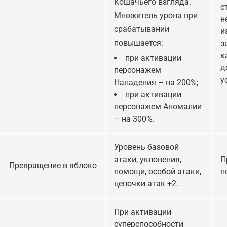
Кошачьего взгляда.
с
Множитель урона при
н
срабатывании
и
повышается:
з
к
при активации
д
персонажем
у
Нападения – на 200%;
при активации
персонажем Аномалии
– на 300%.
Уровень базовой
атаки, уклонения,
П
Превращение в яблоко
помощи, особой атаки,
п
цепочки атак +2.
При активации
суперспособности