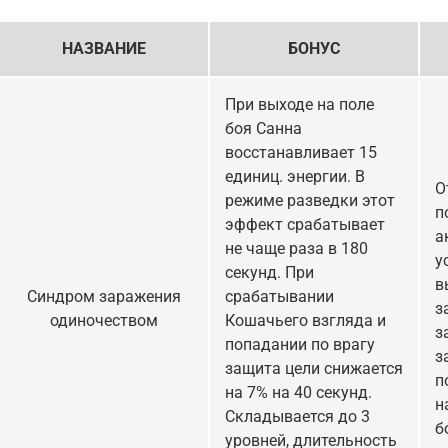
НАЗВАНИЕ
БОНУС
При выходе на поле
боя Санна
восстанавливает 15
единиц. энергии. В
О
режиме разведки этот
п
эффект срабатывает
а
не чаще раза в 180
у
секунд. При
в
Синдром заражения
срабатывании
з
одиночеством
Кошачьего взгляда и
з
попадании по врагу
з
защита цели снижается
п
на 7% на 40 секунд.
н
Складывается до 3
б
уровней, длительность