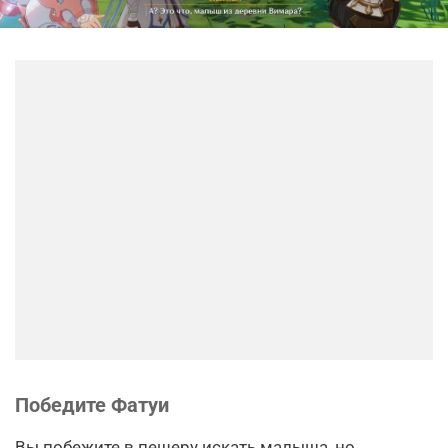
Победите Фатуи
Вы побежите в пещеру искать малыша, но