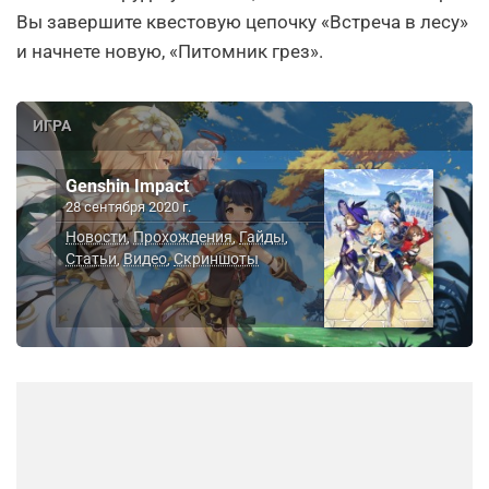
Вы завершите квестовую цепочку «Встреча в лесу»
и начнете новую, «Питомник грез».
ИГРА
Genshin Impact
28 сентября 2020 г.
Новости
Прохождения
Гайды
,
,
,
Статьи
Видео
Скриншоты
,
,