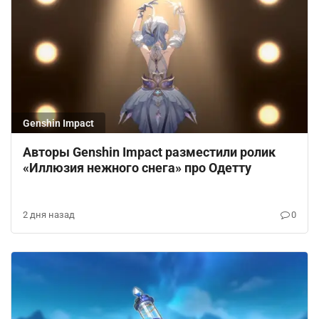
Развернуть ветку
宝林❤️
宝
30 августа 2022
Подскажите, пожалуйста, как вы в итоге
вошли?
а то второй день мучаюсь, такая же
ситуация😞
0
|
Ответить
Genshin Impact
Развернуть ветку
Zorthrus
[автор]
30 августа 2022
Авторы Genshin Impact разместили ролик
«Иллюзия нежного снега» про Одетту
Я, как понял, там нужно с другой стороны
зайти.
0
|
Ответить
2 дня назад
0
Развернуть ветку
宝林❤️
宝
30 августа 2022
Попробую, спасибо!
0
|
Ответить