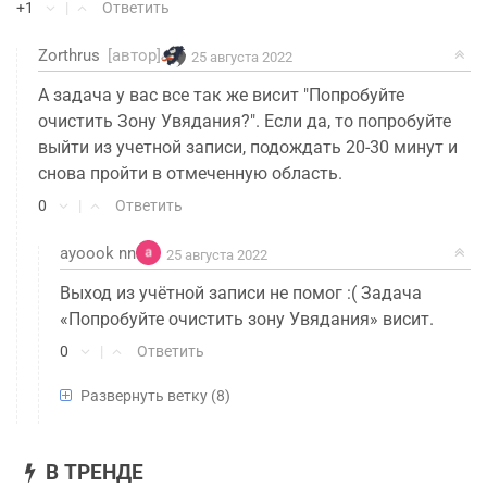
+1
|
Ответить
Zorthrus
[автор]
25 августа 2022
А задача у вас все так же висит "Попробуйте
очистить Зону Увядания?". Если да, то попробуйте
выйти из учетной записи, подождать 20-30 минут и
снова пройти в отмеченную область.
0
|
Ответить
ayoook nn
25 августа 2022
Выход из учётной записи не помог :( Задача
«Попробуйте очистить зону Увядания» висит.
0
|
Ответить
Развернуть ветку
(8)
Zorthrus
[автор]
26 августа 2022
Странно, барьера по идее не должно быть.
Вряд ли разработчики не подумали о том, что
В ТРЕНДЕ