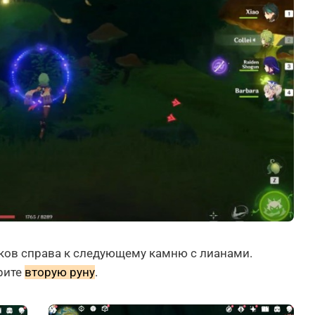
ков справа к следующему камню с лианами.
рите
вторую руну
.