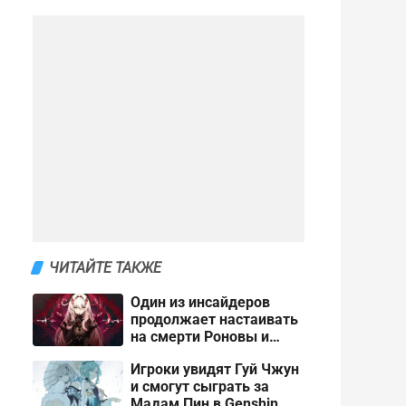
ЧИТАЙТЕ ТАКЖЕ
Один из инсайдеров
продолжает настаивать
на смерти Роновы и
Панталоне в Genshin
Игроки увидят Гуй Чжун
Impact
и смогут сыграть за
Мадам Пин в Genshin