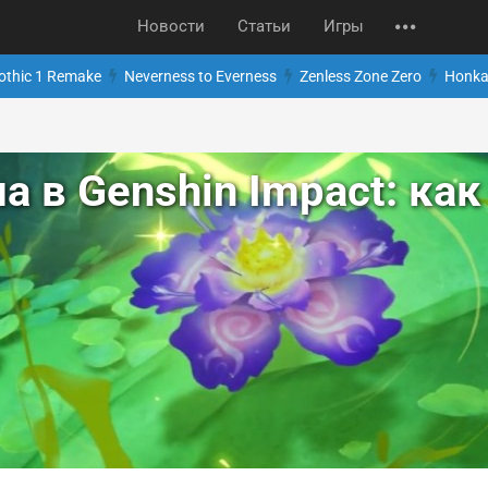
Новости
Статьи
Игры
othic 1 Remake
Neverness to Everness
Zenless Zone Zero
Honkai
 в Genshin Impact: как