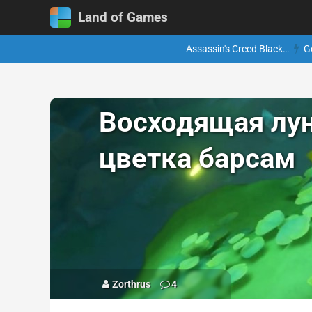
Land of Games
Assassin's Creed Black…
G
Восходящая луна
цветка барсам
Zorthrus
4