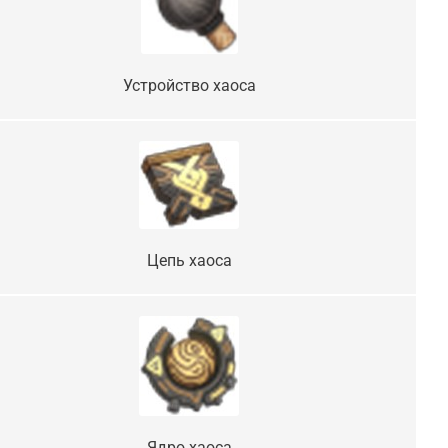
Устройство хаоса
Цепь хаоса
Ядро хаоса