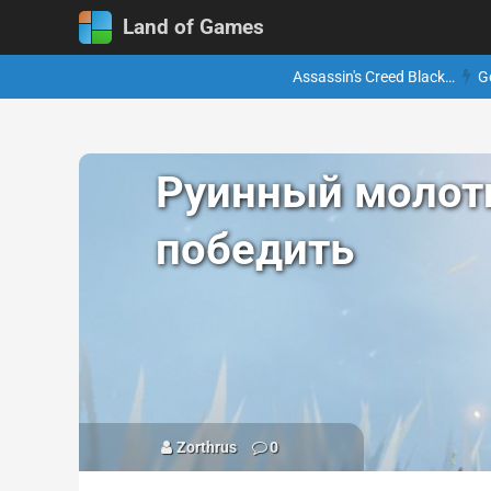
Land of Games
Assassin's Creed Black…
G
Руинный молоти
победить
Zorthrus
0