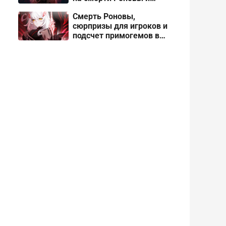
Панталоне в Genshin
Смерть Роновы,
Impact
сюрпризы для игроков и
подсчет примогемов в
патче 7.0 для Genshin
Impact