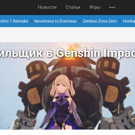
Новости
Статьи
Игры
othic 1 Remake
Neverness to Everness
Zenless Zone Zero
Honkai
льщик в Genshin Impact