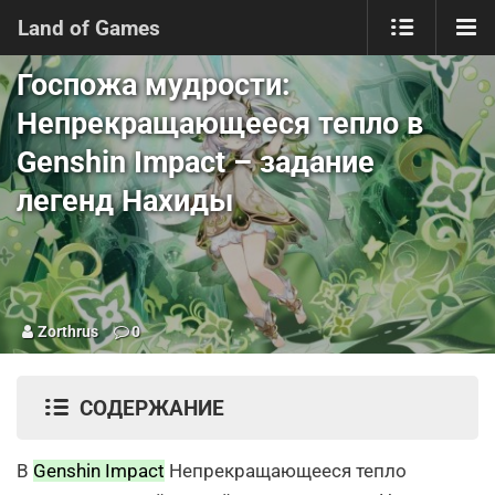
Land of Games
Госпожа мудрости:
Непрекращающееся тепло в
Genshin Impact – задание
легенд Нахиды
Zorthrus
0
СОДЕРЖАНИЕ
В
Genshin Impact
Непрекращающееся тепло