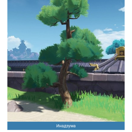
Инадзума