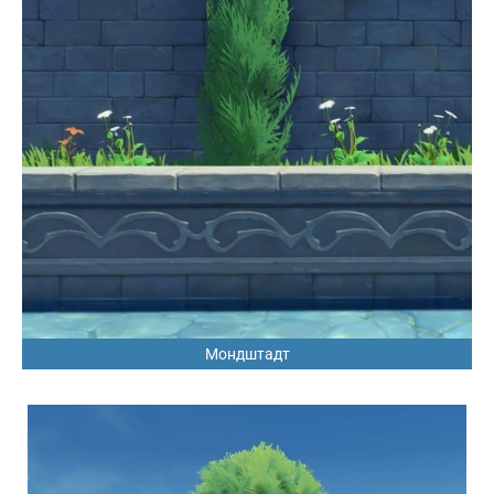
Мондштадт