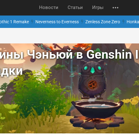
Новости
Статьи
Игры
othic 1 Remake
Neverness to Everness
Zenless Zone Zero
Honkai
ны Чэньюй в Genshin I
адки