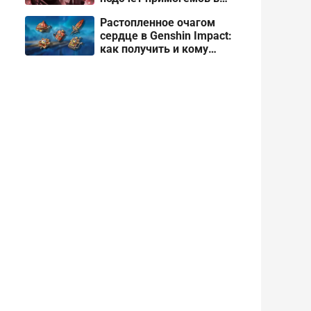
патче 7.0 для Genshin
Растопленное очагом
Impact
сердце в Genshin Impact:
как получить и кому
отдать