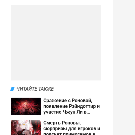
ЧИТАЙТЕ ТАКЖЕ
Сражение с Роновой,
появление Рэйндоттир и
участие Чжун Ли в
сюжете Снежной в
Смерть Роновы,
Genshin Impact
сюрпризы для игроков и
подсчет примогемов в