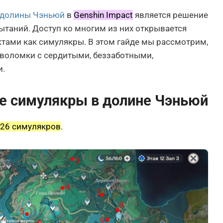
долины Чэньюй
в
Genshin Impact
является решение
таний. Доступ ко многим из них открывается
ктами как симулякры. В этом гайде мы рассмотрим,
ловоломки с сердитыми, беззаботными,
и.
се симулякры в долине Чэньюй
26 симулякров
.