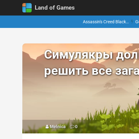
Land of Games
Assassin's Creed Black…
G
Симулякры доли
решить все заг
Melnica
0