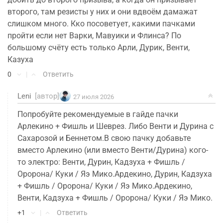
второго, там резисты у них и они вдвоём дамажат
слишком много. Кко посоветует, какими пачками
пройти если нет Варки, Мавуики и Флинса? По
большому счёту есть только Арли, Дурик, Венти,
Казуха
0
|
Ответить
Leni
[автор]
27 июля 2026
Попробуйте рекомендуемые в гайде пачки
Арлекино + Фишль и Шеврез. Либо Венти и Дурина с
Сахарозой и Беннетом.В свою пачку добавьте
вместо Арлекино (или вместо Венти/Дурина) кого-
то электро: Венти, Дурин, Кадзуха + Фишль /
Оророна/ Куки / Яэ Мико.Ардекино, Дурин, Кадзуха
+ Фишль / Оророна/ Куки / Яэ Мико.Ардекино,
Венти, Кадзуха + Фишль / Оророна/ Куки / Яэ Мико.
+1
|
Ответить