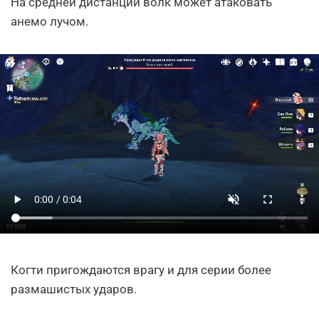
На средней дистанции волк может атаковать
анемо лучом.
Когти пригождаются врагу и для серии более
размашистых ударов.