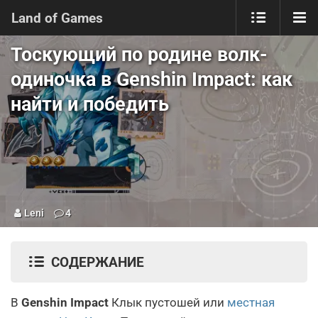
Land of Games
Тоскующий по родине волк-
одиночка в Genshin Impact: как
найти и победить
Leni
4
СОДЕРЖАНИЕ
В
Genshin Impact
Клык пустошей или
местная