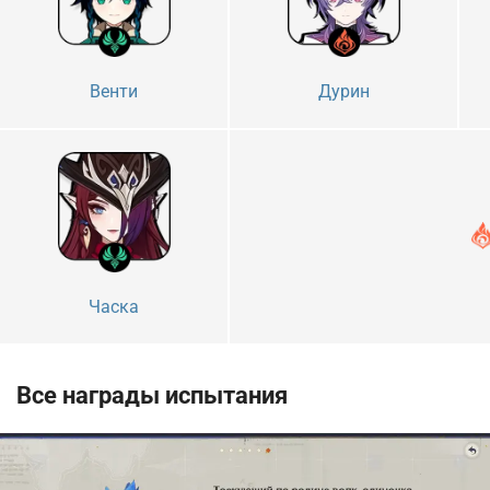
Венти
Дурин
Часка
Все награды испытания