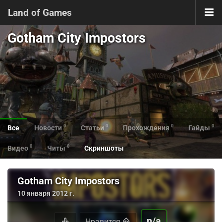
Land of Games
Gotham City Impostors
0
0
0
0
Все
Новости
Статьи
Прохождения
Гайды
0
0
Видео
Читы
Скриншоты
Gotham City Impostors
10 января 2012 г.
n/a
Нравится