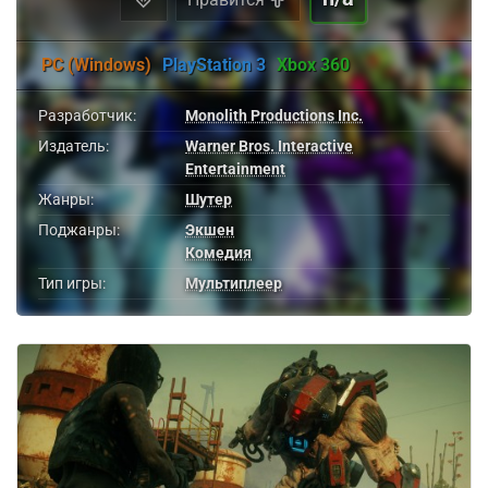
PC (Windows)
PlayStation 3
Xbox 360
Разработчик:
Monolith Productions Inc.
Издатель:
Warner Bros. Interactive
Entertainment
Жанры:
Шутер
Поджанры:
Экшен
Комедия
Тип игры:
Мультиплеер