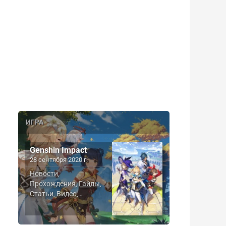
ИГРА
Genshin Impact
28 сентября 2020 г.
Новости
,
Прохождения
Гайды
,
,
Статьи
Видео
,
,
Скриншоты