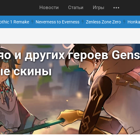
Новости
Статьи
Игры
othic 1 Remake
Neverness to Everness
Zenless Zone Zero
Honkai
о и других героев Gens
ые скины