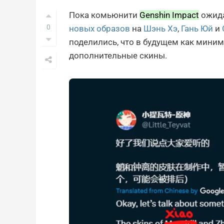
Пока комьюнити
Genshin Impact
ожида
0
новых образов
на
Шэнь Хэ
,
Гань Юй
и
поделились, что в будущем как миним
дополнительные скины.