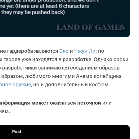
ие гардероба являются
Сяо
и
Чжун Ли
: по
их героев уже находятся в разработке. Однако сроки
о разработчики занимаются созданием образов
м образом, любимого многими Анемо копейщика
урное оружие
, но и дополнительный костюм.
информация может оказаться неточной
или
иям.