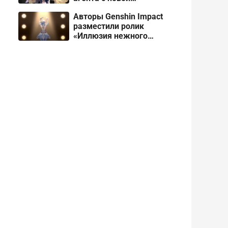
специальностью
Авторы Genshin Impact
разместили ролик
«Иллюзия нежного
снега» про Одетту