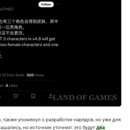
, также упомянул о разработке нарядов, но уже для
ашались, но источник уточнил: это будут
два