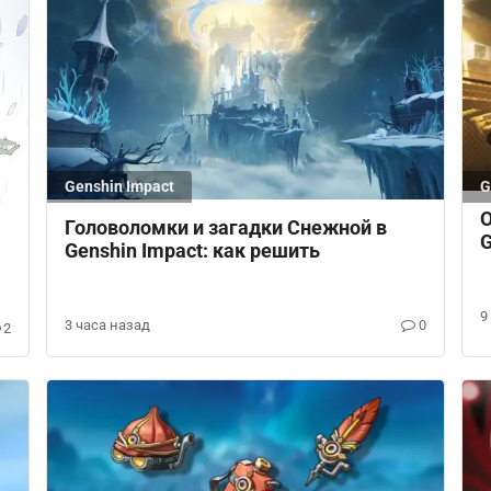
Genshin Impact
G
О
Головоломки и загадки Снежной в
G
Genshin Impact: как решить
9
3 часа назад
0
2