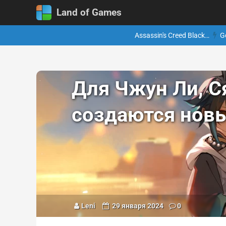
Land of Games
Assassin's Creed Black…
G
Для Чжун Ли, Ся
создаются нов
Leni
29 января 2024
0