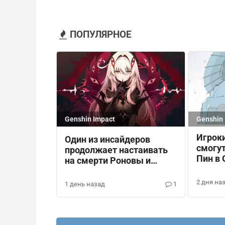
ПОПУЛЯРНОЕ
Genshin Impact
Genshin 
Игроки
Один из инсайдеров
смогу
продолжает настаивать
Пин в 
на смерти Роновы и
Панталоне в Genshin
Impact
2 дня на
1 день назад
1