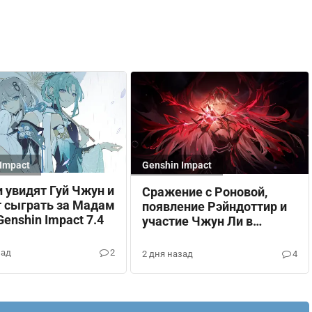
Impact
Genshin Impact
 увидят Гуй Чжун и
Сражение с Роновой,
т сыграть за Мадам
появление Рэйндоттир и
Genshin Impact 7.4
участие Чжун Ли в
сюжете Снежной в
Genshin Impact
зад
2
2 дня назад
4