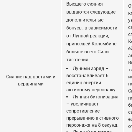
Высшего сияния
О
выдаются следующие
к
дополнительные
у
с
бонусы, в зависимости
с
от Лунной реакции,
К
принесшей Коломбине
е
больше всего Силы
а
тяготения:
В
Лунный заряд –
т
восстанавливает 6
Сияние над цветами и
и
единиц энергии
вершинами
н
активному персонажу.
С
Лунная бутонизация
п
– увеличивает
б
сопротивление
с
прерыванию активного
е
персонажа на 8 секунд.
о