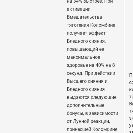
на 34% быстрее. При
активации
Вмешательства
тяготения Коломбина
получает эффект
Бледного сияния,
повышающий ее
максимальное
здоровье на 40% на 8
секунд. При действии
П
Высшего сияния и
с
Бледного сияния
к
т
выдаются следующие
В
дополнительные
т
бонусы, в зависимости
з
от Лунной реакции,
у
принесшей Коломбине
з