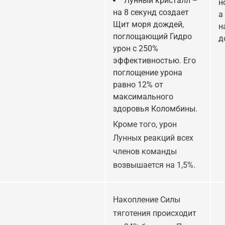
Лунный кристалл –
н
на 8 секунд создает
а
Щит моря дождей,
н
поглощающий Гидро
д
урон с 250%
эффективностью. Его
поглощение урона
равно 12% от
максимального
здоровья Коломбины.
Кроме того, урон
Лунных реакций всех
членов команды
возвышается на 1,5%.
Накопление Силы
тяготения происходит