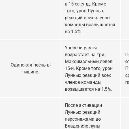
в 15 секунд. Кроме
того, урон Лунных
реакций всех членов
команды возвышается
на 1,5%.
Уровень ульты
возрастает на три.
П
Максимальный левел:
о
Одинокая песнь в
15-й. Кроме того, урон
П
тишине
Лунных реакций всех
с
членов команды
п
возвышается на 1,5%.
После активации
Лунных реакций
персонажами во
Владениях луны