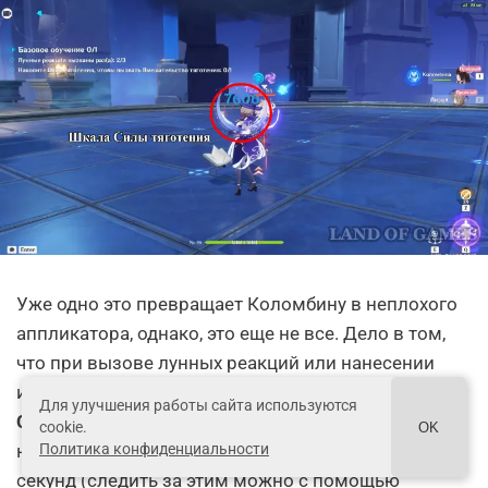
Уже одно это превращает Коломбину в неплохого
аппликатора, однако, это еще не все. Дело в том,
что при вызове лунных реакций или нанесении
ими урона Зыбь начнет накапливать 10 единиц
Для улучшения работы сайта используются
Силы тяготения
в секунду. Максимум можно
cookie.
OK
набрать 60 очков, то есть это удастся сделать за 6
Политика конфиденциальности
секунд (следить за этим можно с помощью