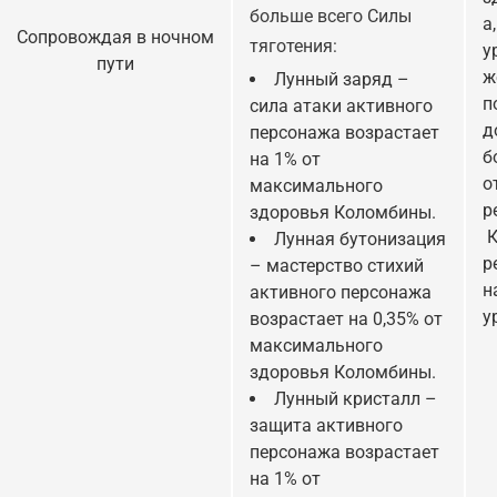
больше всего Силы
а
Сопровождая в ночном
тяготения:
у
пути
ж
Лунный заряд –
п
сила атаки активного
д
персонажа возрастает
б
на 1% от
о
максимального
р
здоровья Коломбины.
К
Лунная бутонизация
р
– мастерство стихий
н
активного персонажа
у
возрастает на 0,35% от
максимального
здоровья Коломбины.
Лунный кристалл –
защита активного
персонажа возрастает
на 1% от