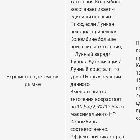
тяготения Коломбина
восстанавливает 4
единицы энергии.
Плюс, если Лунная
реакция, принесшая
Коломбине больше
П
всего силы тяготения,
п
– Лунный заряд/
п
Лунная бутонизация/
К
Лунный кристалл, то
1
Вершины в цветочной
урон Лунных реакций
1
дымке
данного
п
Вмешательства
л
тяготения возрастает
ц
на 12,5%/2,5%/12,5% от
п
максимального HP
с
Коломбины
соответственно.
Эффект возникает раз