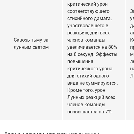
критический урон
соответствующего
З
стихийного дамага,
у
участвовавшего в
д
реакциях, для всех
а
Сквозь тьму за
членов команды
К
лунным светом
увеличивается на 80%
п
на 8 секунд. Эффекты
м
повышения
л
критического урона
н
для стихий одного
Л
вида не суммируются.
Кроме того, урон
Лунных реакций всех
членов команды
возвышается на 7%.
Если вы решили испытать удачу, то мы