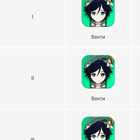
I
Венти
II
Венти
III