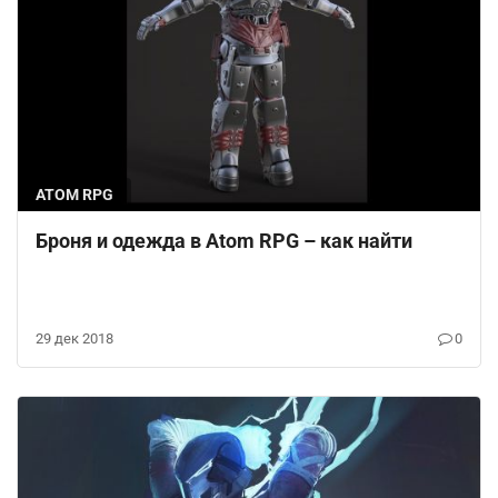
ATOM RPG
Броня и одежда в Atom RPG – как найти
29 дек 2018
0