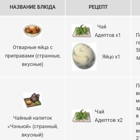
НАЗВАНИЕ БЛЮДА
РЕЦЕПТ
Чай
Адептов х1
П
г
Отварные яйца с
5
приправами (странные,
Яйцо х1
з
вкусные)
П
в
м
з
Чай
в
Чайный напиток
Адептов х2
о
«Чэньюй» (странный,
в
вкусный)
2