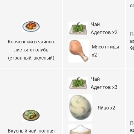
с
Чай
Адептов х2
П
в
Копченный в чайных
Мясо птицы
9
листьях голубь
х2
(странный, вкусный)
Чай
Адептов х3
Яйцо х2
П
в
Вкусный чай, полная