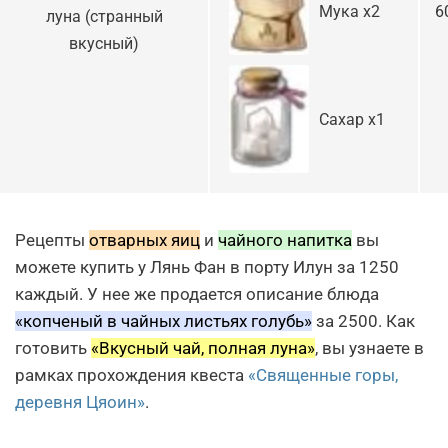
Мука х2
6
луна (странный
вкусный)
Сахар х1
Рецепты
отварных яиц
и
чайного напитка
вы
можете купить у Лянь Фан в порту Илун за 1250
каждый. У нее же продается описание блюда
«копченый в чайных листьях голубь»
за 2500. Как
готовить
«Вкусный чай, полная луна»
, вы узнаете в
рамках прохождения квеста
«Священные горы,
деревня Цяоин»
.